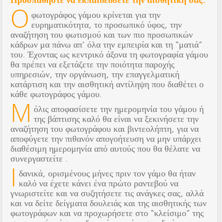
Ο
φωτογράφος γάμου κρίνεται για την
ευρηματικότητα, το προσωπικό ύφος, την
αναζήτηση του φωτισμού και των πιο προσωπικών
κάδρων μα πάνω απ’ όλα την εμπειρία και τη “ματιά”
του. Έχοντας ως κεντρικό άξονα τη φωτογραφία γάμου
θα πρέπει να εξετάζετε την ποιότητα παροχής
υπηρεσιών, την οργάνωση, την επαγγελματική
κατάρτιση και την αισθητική αντίληψη που διαθέτει ο
κάθε φωτογράφος γάμου.
Μ
όλις αποφασίσετε την ημερομηνία του γάμου ή
της βάπτισης καλό θα είναι να ξεκινήσετε την
αναζήτηση του φωτογράφου και βιντεολήπτη, για να
αποφύγετε την πιθανόν απογοήτευση να μην υπάρχει
διαθέσιμη ημερομηνία από αυτούς που θα θέλατε να
συνεργαστείτε .
Ι
δανικά, ορισμένους μήνες πριν τον γάμο θα ήταν
καλό να έχετε κάνει ένα πρώτο ραντεβού να
γνωριστείτε και να συζητήσετε τις ανάγκες σας, αλλά
και να δείτε δείγματα δουλειάς και της αισθητικής των
φωτογράφων και να προχωρήσετε στο “κλείσιμο” της