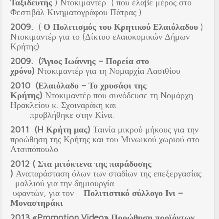
Ταξιδευτής
) Ντοκιμαντέρ ( που έλαβε μέρος στο
Φεστιβάλ Κινηματογράφου Πάτρας )
2009.
(
Ο Πολιτισμός του Κρητικού Ελαιόλαδου
)
Ντοκιμαντέρ για το (Δίκτυο ελαιοκομικών Δήμων
Κρήτης)
2009. (Άγιος Ιωάννης – Πορεία στο
χρόνο)
Ντοκιμαντέρ για τη Νομαρχία Λασιθίου
2010 (Ελαιόλαδο – Το χρυσάφι της
Κρήτης)
Ντοκιμαντέρ που συνόδευσε τη Νομάρχη
Ηρακλείου κ. Σχοιναράκη και
προβλήθηκε στην Κίνα.
2011 (H Κρήτη μας)
Ταινία μικρού μήκους για την
προώθηση της Κρήτης και του Μινωικού χωριού στο
Ατσιπόπουλο
2012 ( Στα μιτόκτενα της παράδοσης
)
Αναπαράσταση όλων των σταδίων της επεξεργασίας
μαλλιού για την δημιουργία
υφαντών, για τον
Πολιτιστικό σύλλογο Ινι –
Μοναστηράκι
2013
«
Promotion
Video
»
Προώθηση προϊόντων