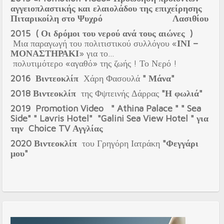
αγγειοπλαστικής και ελαιολάδου της επιχείρησης
Πιταρικοίλη στο Ψυχρό Λασιθίου
2015
( Οι δρόμοι του νερού ανά τους αιώνες )
Μια παραγωγή του πολιτιστικού συλλόγου «
ΙΝΙ –
ΜΟΝΑΣΤΗΡΑΚΙ
» για το…
πολυτιμότερο «αγαθό» της ζωής ! Το Νερό !
2016 Βιντεοκλίπ
Χάρη Φασουλά
" Μάνα"
2018
Βιντεοκλίπ
της Φψτεινής Δάρρας
"Η φωλιά"
2019 Promotion Video " Athina Palace " " Sea
Side" " Lavris Hotel" "Galini Sea View Hotel " για
την Choice TV Αγγλίας
2020
Βιντεοκλίπ
του Γρηγόρη Ιατράκη
"Φεγγάρι
μου"