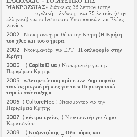
ΕΛΑΙΟΛΑΔΟ – ΤΟ ΜΥΣΤΙΚΟ ΤΗΣ
ΜΑΚΡΟΖΩΙΑΣ
» διάρκειας 36 λεπτών (στην
αγγλική έκδοση) και 75 λεπτών (στην
ελληνική) για το Ινστιτούτο Υποτροπικών και Ελέας
Χανίων.
2002.
Ντοκιμαντέρ με θέμα την Κρήτη (
Η Κρήτη
του χθες και του σήμερα
)
2002.
Ντοκιμαντέρ
γ
ια ΕΡΤ
Η οπλοφορία στην
Κρήτη
2005.
(
Capital
Blue
) Ντοκιμαντέρ για την
Περιφέρεια Κρήτης
2005.
«Αντιμετώπιση κρίσεων»
Δημιουργία
ταινίας μικρού μήκους για το
« Περιφερειακό
ταμείο ανάπτυξης»
2006.
(
Culture
Med
) Ντοκιμαντέρ για την
Περιφέρεια Κρήτης
2007.
(
κέντρα υγείας
) Ντοκιμαντέρ για Δήμο
Κερατσινίου
2008.
(
Καζαντζάκης _ Οδοιπόρος και