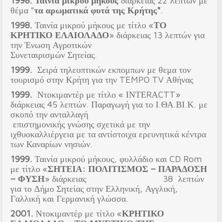
1998.
Ταινία μικρού μήκους
διάρκειας 22 λεπτών με
θέμα "
τα αρωματικά φυτά της Κρήτης"
.
1998
.
Ταινία μικρού μήκους με τίτλο «
ΤΟ
ΚΡΗΤΙΚΟ ΕΛΑΙΟΛΑΔΟ
» διάρκειας 13 λεπτών για
την Ένωση Αγροτικών
Συνεταιρισμών Σητείας.
1999.
Σειρά τηλεοπτικών εκπομπων με θεμα τον
τουρισμό στην Κρήτη για την TEMPO TV Αθήνας
1999.
Ντοκιμαντέρ με τίτλο « ΙΝΤΕRΑCTT»
διάρκειας 45 λεπτών. Παραγωγή για το Ι.ΘΑ.ΒΙ.Κ. με
σκοπό την ανταλλαγή
επιστημονικής γνώσης σχετικά με την
ιχθυοκαλλιέργεια με τα αντίστοιχα ερευνητικά κέντρα
των Καναρίων νησιών.
1999
.
Ταινία μικρού μήκους, φυλλάδιο και CD Rom
με τίτλο «
ΣΗΤΕΙΑ: ΠΟΛΙΤΙΣΜΟΣ – ΠΑΡΑΔΟΣΗ
– ΦΥΣΗ
» διάρκειας 38 λεπτών
για το Δήμο Σητείας στην Ελληνική, Αγγλική,
Γαλλική και Γερμανική γλώσσα.
2001.
Ντοκιμαντέρ με τίτλο «
ΚΡΗΤΙΚΟ