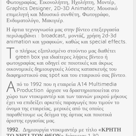
Φωτογραφίας, Εικονολήπτη, Ηχολήπτη, Μοντέρ,
Graphics Designer, 2D-3D Animator, Μουσικό
επιμελητή και Μουσικό συνθέτη, Φωτογράφο,
Ενδυματολόγο, Μακιγιέρ.
Η άρτια τεχνογνωσία μας στην βίντεο επεξεργασία
περιλαμβάνει : broadcast, μοντάζ, χρήση 2d-3d
animation και γραφικών, καθώς και special effects.
Τ
ο πλήρως εξοπλισμένο στούντιο μας διαθέτει
green box για ιδιαίτερες λήψεις βίντεο ή
φωτογραφίας και οδηγεί σε ποιοτικές και άκρως
οικονομικές δημιουργικές λύσεις κατασκευής του
διαφημιστικού σας spot και του εταιρικού σας βίντεο.
Α
πό το 1992 που η εταιρεία Α14 Multimedia
Production άρχισε να δραστηριοποιείται στο
χώρο των ντοκιμαντέρ και των ταινιών μικρού μήκους
έχει να επιδείξει αρκετές παραγωγές που τιμούν το
όνομα της εταιρείας, μερικές από τις οποίες
παραθέτουμε ως δείγμα της άρτιας και ποιοτικά
άριστης εργασίας μας.
1992.
Δημιουργία ντοκιμαντέρ με τίτλο «
ΚΡΗΤΗ
ΤΟ ΝΗΣΙ ΤΩΝ ΘΕΩΝ
» διάρκειας 1,30,