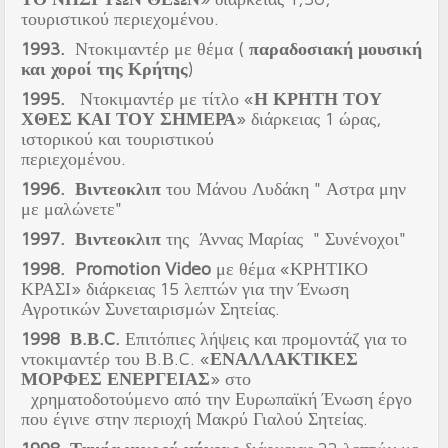
τουριστικού περιεχομένου.
1993.
Ντοκιμαντέρ με θέμα (
παραδοσιακή μουσική
και χοροί της Κρήτης
)
1995
.
Ντοκιμαντέρ με τίτλο «
Η ΚΡΗΤΗ ΤΟΥ
ΧΘΕΣ ΚΑΙ ΤΟΥ ΣΗΜΕΡΑ
» διάρκειας 1 ώρας,
ιστορικού και τουριστικού
περιεχομένου.
1996.
Βιντεοκλιπ
του Μάνου Λυδάκη " Αστρα μην
με μαλώνετε"
1997.
Βιντεοκλιπ
της Άννας Μαρίας " Συνένοχοι"
1998
.
Promotion Video
με θέμα «ΚΡΗΤΙΚΟ
ΚΡΑΣΙ» διάρκειας 15 λεπτών για την Ένωση
Αγροτικών Συνεταιρισμών Σητείας.
1998
Β.Β.C.
Επιτόπιες λήψεις και προμοντάζ για το
ντοκιμαντέρ του Β.Β.C. «
ΕΝΑΛΛΑΚΤΙΚΕΣ
ΜΟΡΦΕΣ ΕΝΕΡΓΕΙΑΣ
» στο
χρηματοδοτούμενο από την Ευρωπαϊκή Ένωση έργο
που έγινε στην περιοχή Μακρύ Γιαλού Σητείας.